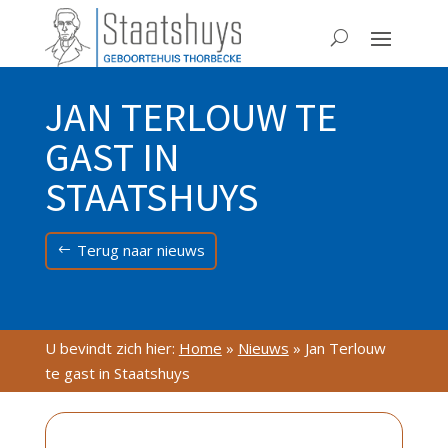
JAN TERLOUW TE
GAST IN
STAATSHUYS
Terug naar nieuws
U bevindt zich hier:
Home
»
Nieuws
»
Jan Terlouw
te gast in Staatshuys