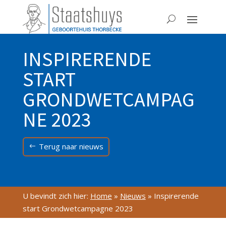
INSPIRERENDE
START
GRONDWETCAMPAG
NE 2023
Terug naar nieuws
U bevindt zich hier:
Home
»
Nieuws
»
Inspirerende
start Grondwetcampagne 2023